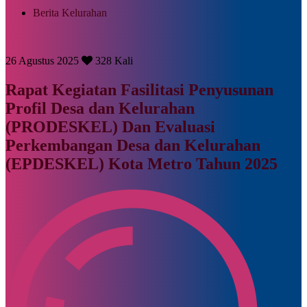
Berita Kelurahan
26 Agustus 2025
328 Kali
Rapat Kegiatan Fasilitasi Penyusunan
Profil Desa dan Kelurahan
(PRODESKEL) Dan Evaluasi
Perkembangan Desa dan Kelurahan
(EPDESKEL) Kota Metro Tahun 2025