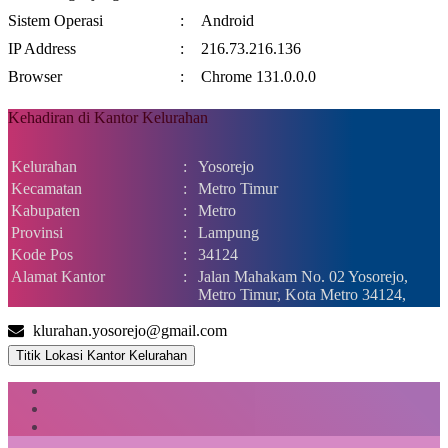
Sistem Operasi
:
Android
IP Address
:
216.73.216.136
Browser
:
Chrome 131.0.0.0
Kehadiran di Kantor Kelurahan
Kelurahan
:
Yosorejo
Kecamatan
:
Metro Timur
Kabupaten
:
Metro
Provinsi
:
Lampung
Kode Pos
:
34124
Alamat Kantor
:
Jalan Mahakam No. 02 Yosorejo,
Metro Timur, Kota Metro 34124,
klurahan.yosorejo@gmail.com
Titik Lokasi Kantor Kelurahan