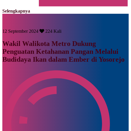
Selengkapnya
12 September 2024
224 Kali
Wakil Walikota Metro Dukung
Penguatan Ketahanan Pangan Melalui
Budidaya Ikan dalam Ember di Yosorejo