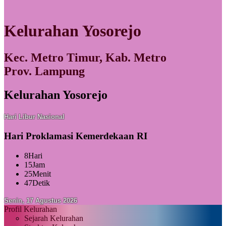
Kelurahan Yosorejo
Kec. Metro Timur, Kab. Metro
Prov. Lampung
Kelurahan Yosorejo
Hari Libur Nasional
Hari Proklamasi Kemerdekaan RI
8
Hari
15
Jam
25
Menit
46
Detik
Senin, 17 Agustus 2026
Profil Kelurahan
Sejarah Kelurahan