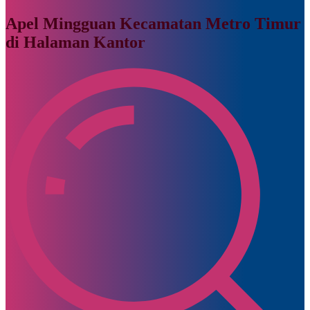
Apel Mingguan Kecamatan Metro Timur
di Halaman Kantor