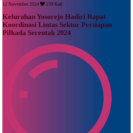
12 November 2024
239 Kali
Kelurahan Yosorejo Hadiri Rapat
Koordinasi Lintas Sektor Persiapan
Pilkada Serentak 2024