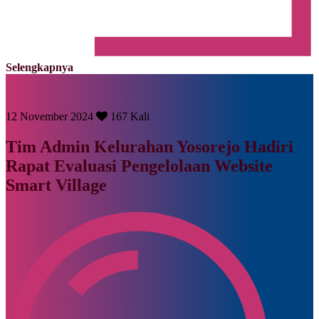
Selengkapnya
12 November 2024
167 Kali
Tim Admin Kelurahan Yosorejo Hadiri
Rapat Evaluasi Pengelolaan Website
Smart Village