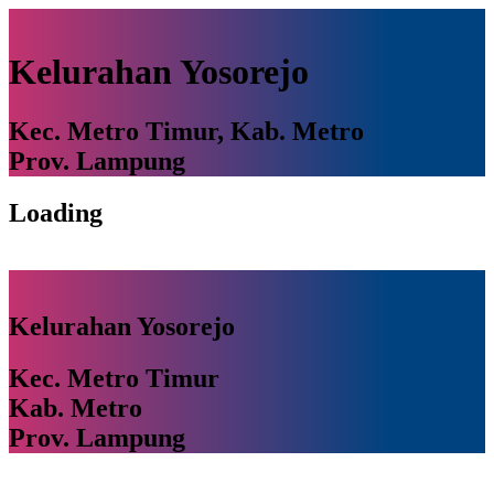
Kelurahan Yosorejo
Kec. Metro Timur, Kab. Metro
Prov. Lampung
Loading
Kelurahan Yosorejo
Kec. Metro Timur
Kab. Metro
Prov. Lampung