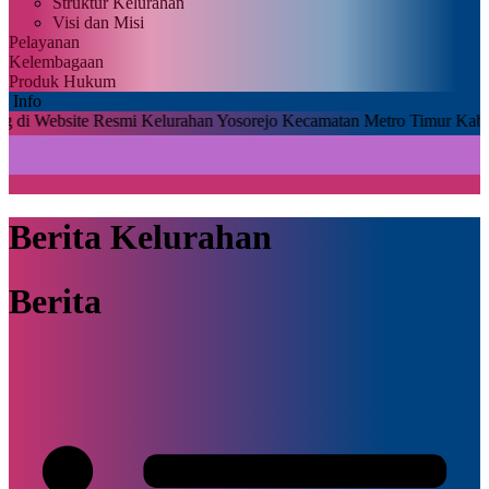
Struktur Kelurahan
Visi dan Misi
Pelayanan
Kelembagaan
Produk Hukum
Info
bsite Resmi Kelurahan Yosorejo Kecamatan Metro Timur Kabupaten M
Berita Kelurahan
Berita