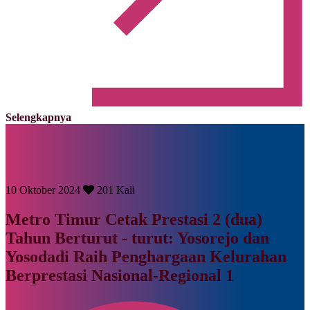
Selengkapnya
10 Oktober 2024
201 Kali
Metro Timur Cetak Prestasi 2 (dua)
Tahun Berturut - turut: Yosorejo dan
Yosodadi Raih Penghargaan Kelurahan
Berprestasi Nasional-Regional 1